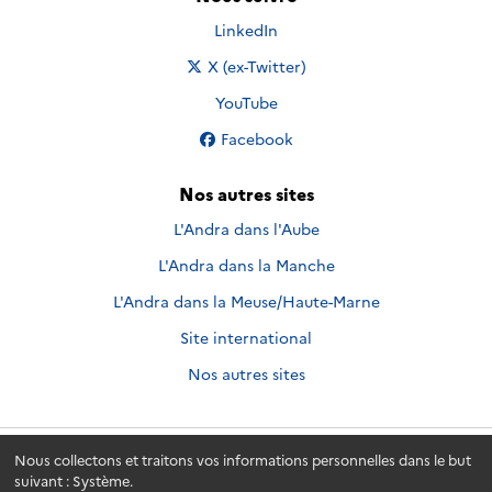
Nous suivre sur
LinkedIn
Nous suivre sur
X (ex-Twitter)
Nous suivre sur
YouTube
Nous suivre sur
Facebook
Nos autres sites
L'Andra dans l'Aube
L'Andra dans la Manche
L'Andra dans la Meuse/Haute-Marne
Site international
Nos autres sites
Nous collectons et traitons vos informations personnelles dans le but
Andra.fr
© 2026 - Andra. Tous droits réservés.
suivant :
Système
.