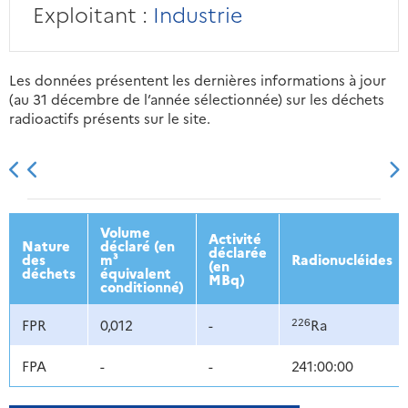
Exploitant :
Industrie
Les données présentent les dernières informations à jour
(au 31 décembre de l’année sélectionnée) sur les déchets
radioactifs présents sur le site.
2013
2014
2015
2016
Volume
Activité
Nature
déclaré (en
déclarée
des
m³
Radionucléides
(en
déchets
équivalent
MBq)
conditionné)
226
FPR
0,012
-
Ra
FPA
-
-
241:00:00