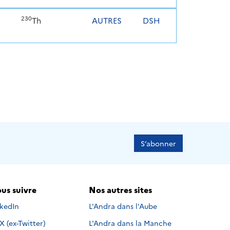
230
Th
AUTRES
DSH
S’abonner
us suivre
Nos autres sites
s suivre sur
nkedIn
L'Andra dans l'Aube
Nous suivre sur
X (ex-Twitter)
L'Andra dans la Manche