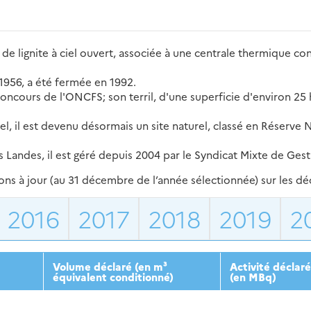
de lignite à ciel ouvert, associée à une centrale thermique cons
 1956, a été fermée en 1992.
 concours de l'ONCFS; son terril, d'une superficie d'environ 25 
rel, il est devenu désormais un site naturel, classé en Réserve
andes, il est géré depuis 2004 par le Syndicat Mixte de Gest
s à jour (au 31 décembre de l’année sélectionnée) sur les déch
2016
2017
2018
2019
2
Volume déclaré (en m³
Activité déclar
équivalent conditionné)
(en MBq)