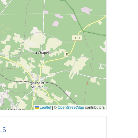
Leaflet
|
©
OpenStreetMap
contributors
LS