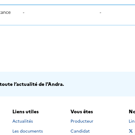
tance
-
-
oute l’actualité de l’Andra.
Liens utiles
Vous êtes
No
Nou
Actualités
Producteur
Li
Les documents
Candidat