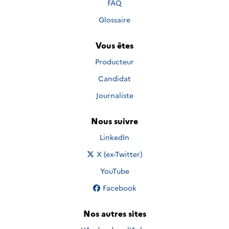
FAQ
Glossaire
Vous êtes
Producteur
Candidat
Journaliste
Nous suivre
Nous suivre sur
LinkedIn
Nous suivre sur
X (ex-Twitter)
Nous suivre sur
YouTube
Nous suivre sur
Facebook
Nos autres sites