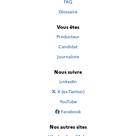
FAQ
Glossaire
Vous êtes
Producteur
Candidat
Journaliste
Nous suivre
Nous suivre sur
LinkedIn
Nous suivre sur
X (ex-Twitter)
Nous suivre sur
YouTube
Nous suivre sur
Facebook
Nos autres sites