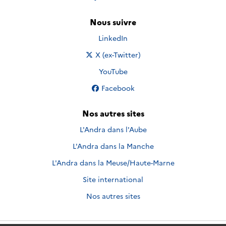
Nous suivre
Nous suivre sur
LinkedIn
Nous suivre sur
X (ex-Twitter)
Nous suivre sur
YouTube
Nous suivre sur
Facebook
Nos autres sites
L'Andra dans l'Aube
L'Andra dans la Manche
L'Andra dans la Meuse/Haute-Marne
Site international
Nos autres sites