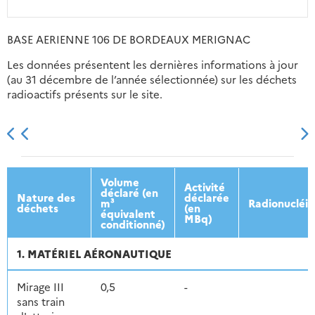
BASE AERIENNE 106 DE BORDEAUX MERIGNAC
Les données présentent les dernières informations à jour
(au 31 décembre de l’année sélectionnée) sur les déchets
radioactifs présents sur le site.
2013
2014
2015
2016
Volume
Activité
déclaré (en
Nature des
déclarée
m³
Radionucléi
déchets
(en
équivalent
MBq)
conditionné)
1. MATÉRIEL AÉRONAUTIQUE
Mirage III
0,5
-
sans train