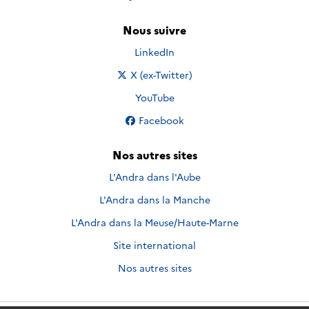
Nous suivre
Nous suivre sur
LinkedIn
Nous suivre sur
X (ex-Twitter)
Nous suivre sur
YouTube
Nous suivre sur
Facebook
Nos autres sites
L'Andra dans l'Aube
L'Andra dans la Manche
L'Andra dans la Meuse/Haute-Marne
Site international
Nos autres sites