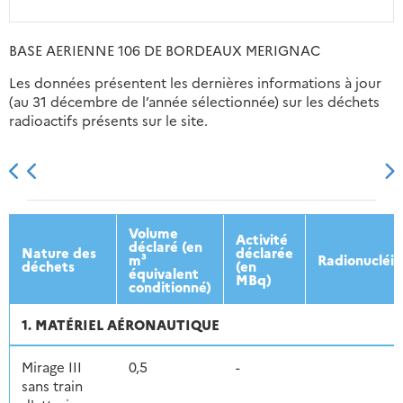
BASE AERIENNE 106 DE BORDEAUX MERIGNAC
Les données présentent les dernières informations à jour
(au 31 décembre de l’année sélectionnée) sur les déchets
radioactifs présents sur le site.
2013
2014
2015
2016
Volume
Activité
déclaré (en
Nature des
déclarée
m³
Radionucléi
déchets
(en
équivalent
MBq)
conditionné)
1. MATÉRIEL AÉRONAUTIQUE
Mirage III
0,5
-
sans train