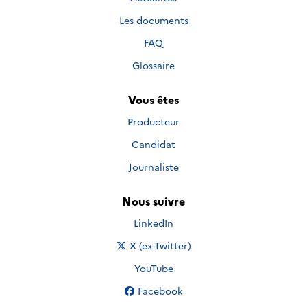
Les documents
FAQ
Glossaire
Vous êtes
Producteur
Candidat
Journaliste
Nous suivre
Nous suivre sur
LinkedIn
Nous suivre sur
X (ex-Twitter)
Nous suivre sur
YouTube
Nous suivre sur
Facebook