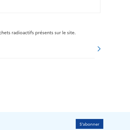
ets radioactifs présents sur le site.
20
2021
2022
2023
2024
S’abonner