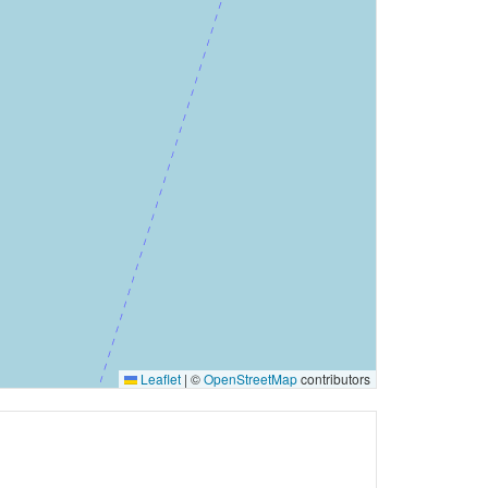
Leaflet
|
©
OpenStreetMap
contributors