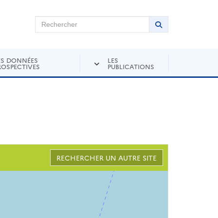
chercher sur Andra Inventaire
Rechercher
Lancer la recher
ES DONNÉES
LES
ROSPECTIVES
PUBLICATIONS
RECHERCHER UN AUTRE SITE