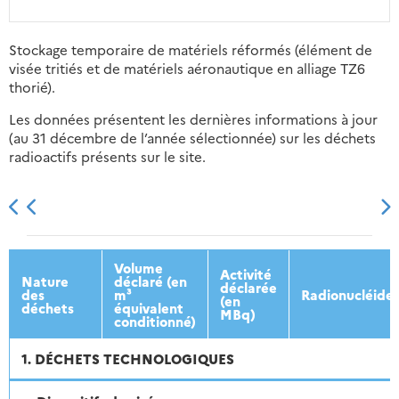
Stockage temporaire de matériels réformés (élément de
visée tritiés et de matériels aéronautique en alliage TZ6
thorié).
Les données présentent les dernières informations à jour
(au 31 décembre de l’année sélectionnée) sur les déchets
radioactifs présents sur le site.
2013
2014
2015
2016
Volume
Activité
Nature
déclaré (en
déclarée
des
m³
Radionucléide
(en
déchets
équivalent
MBq)
conditionné)
1. DÉCHETS TECHNOLOGIQUES