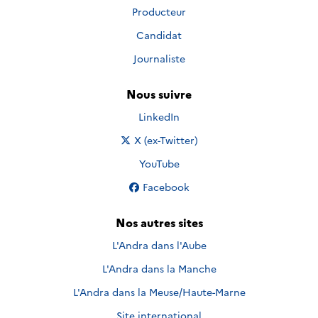
Producteur
Candidat
Journaliste
Nous suivre
Nous suivre sur
LinkedIn
Nous suivre sur
X (ex-Twitter)
Nous suivre sur
YouTube
Nous suivre sur
Facebook
Nos autres sites
L'Andra dans l'Aube
L'Andra dans la Manche
L'Andra dans la Meuse/Haute-Marne
Site international