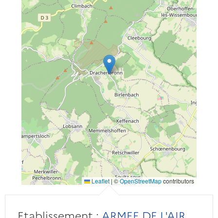
Leaflet
|
©
OpenStreetMap
contributors
Etablissement :
ARMEE DE L'AIR