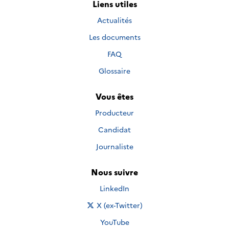
Liens utiles
Actualités
Les documents
FAQ
Glossaire
Vous êtes
Producteur
Candidat
Journaliste
Nous suivre
Nous suivre sur
LinkedIn
Nous suivre sur
X (ex-Twitter)
Nous suivre sur
YouTube