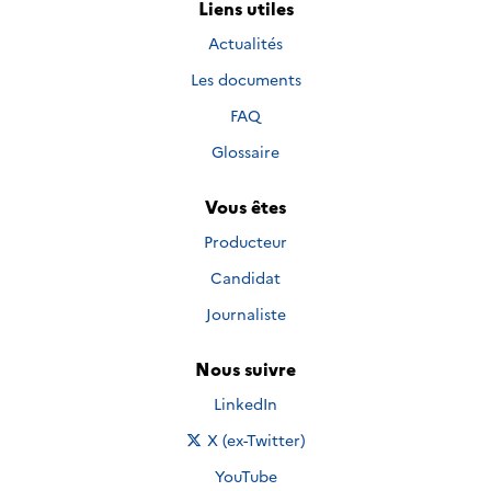
Liens utiles
Actualités
Les documents
FAQ
Glossaire
Vous êtes
Producteur
Candidat
Journaliste
Nous suivre
Nous suivre sur
LinkedIn
Nous suivre sur
X (ex-Twitter)
Nous suivre sur
YouTube