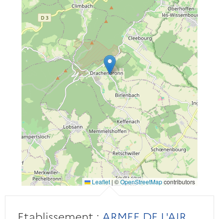
Leaflet
|
©
OpenStreetMap
contributors
Etablissement :
ARMEE DE L'AIR