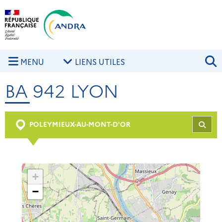
Aller au contenu principal
Skip to navigation
R
MENU
LIENS UTILES
BA 942 LYON
POLEYMIEUX-AU-MONT-D'OR
REC
+
−