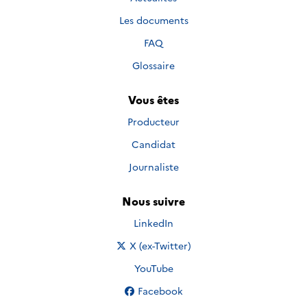
Les documents
FAQ
Glossaire
Vous êtes
Producteur
Candidat
Journaliste
Nous suivre
Nous suivre sur
LinkedIn
Nous suivre sur
X (ex-Twitter)
Nous suivre sur
YouTube
Nous suivre sur
Facebook