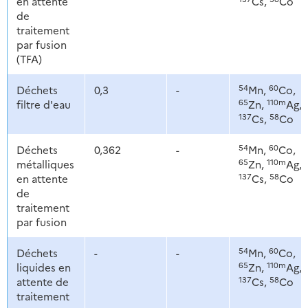
en attente
Cs,
Co
de
traitement
par fusion
(TFA)
54
60
Déchets
0,3
-
Mn,
Co,
65
110m
filtre d'eau
Zn,
Ag,
137
58
Cs,
Co
54
60
Déchets
0,362
-
Mn,
Co,
65
110m
métalliques
Zn,
Ag,
137
58
en attente
Cs,
Co
de
traitement
par fusion
54
60
Déchets
-
-
Mn,
Co,
65
110m
liquides en
Zn,
Ag,
137
58
attente de
Cs,
Co
traitement