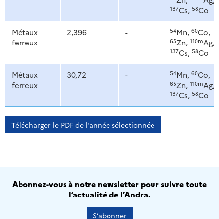
137
58
Cs,
Co
54
60
Métaux
2,396
-
Mn,
Co,
65
110m
ferreux
Zn,
Ag,
137
58
Cs,
Co
54
60
Métaux
30,72
-
Mn,
Co,
65
110m
ferreux
Zn,
Ag,
137
58
Cs,
Co
Télécharger le PDF de l'année sélectionnée
Abonnez-vous à notre newsletter pour suivre toute
l’actualité de l’Andra.
S’abonner