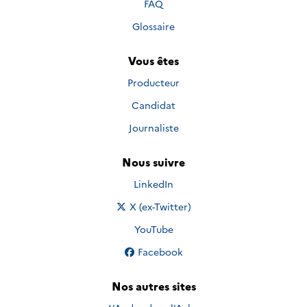
FAQ
Glossaire
Vous êtes
Producteur
Candidat
Journaliste
Nous suivre
Nous suivre sur
LinkedIn
Nous suivre sur
X (ex-Twitter)
Nous suivre sur
YouTube
Nous suivre sur
Facebook
Nos autres sites