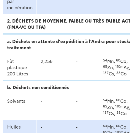
par
incinération
2. DÉCHETS DE MOYENNE, FAIBLE OU TRÈS FAIBLE ACT
(FMA-VC OU TFA)
a. Déchets en attente d'expédition à l'Andra pour stoc
traitement
54
60
Fût
2,256
-
Mn,
Co,
65
110m
plastique
Zn,
Ag,
137
58
200 Litres
Cs,
Co
b. Déchets non conditionnés
54
60
Solvants
-
-
Mn,
Co,
65
110m
Zn,
Ag,
137
58
Cs,
Co
54
60
Huiles
-
-
Mn,
Co,
65
110m
Zn,
Ag,