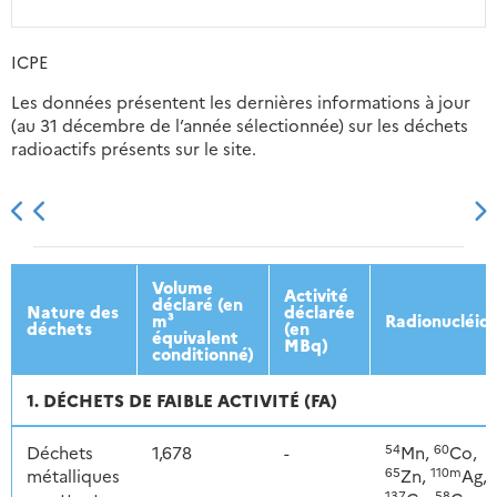
ICPE
Les données présentent les dernières informations à jour
(au 31 décembre de l’année sélectionnée) sur les déchets
radioactifs présents sur le site.
2013
2014
2015
2016
Volume
Activité
déclaré (en
Nature des
déclarée
m³
Radionucléid
déchets
(en
équivalent
MBq)
conditionné)
1. DÉCHETS DE FAIBLE ACTIVITÉ (FA)
54
60
Déchets
1,678
-
Mn,
Co,
65
110m
métalliques
Zn,
Ag,
137
58