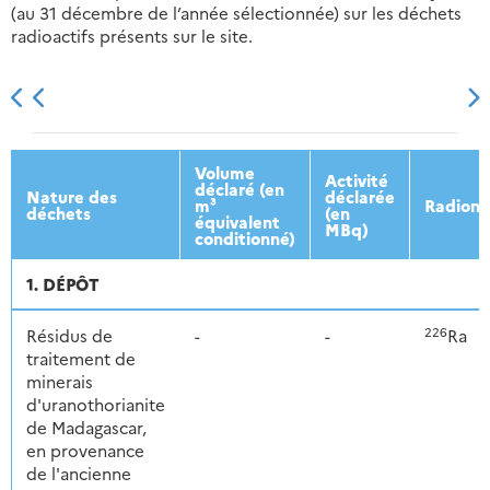
(au 31 décembre de l’année sélectionnée) sur les déchets
radioactifs présents sur le site.
2013
2014
2015
2016
Volume
Activité
déclaré (en
Nature des
déclarée
m³
Radionu
déchets
(en
équivalent
MBq)
conditionné)
1. DÉPÔT
226
Résidus de
-
-
Ra
traitement de
minerais
d'uranothorianite
de Madagascar,
en provenance
de l'ancienne