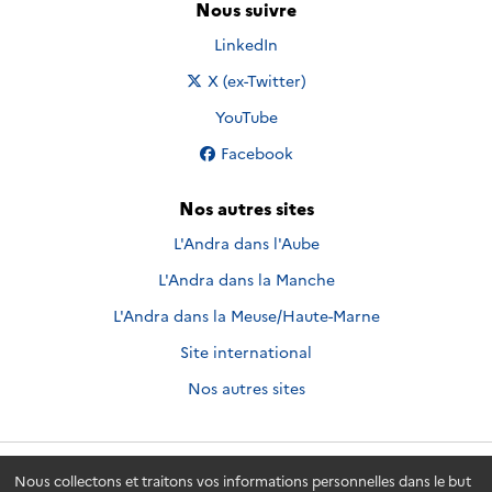
Nous suivre
Nous suivre sur
LinkedIn
Nous suivre sur
X (ex-Twitter)
Nous suivre sur
YouTube
Nous suivre sur
Facebook
Nos autres sites
L'Andra dans l'Aube
L'Andra dans la Manche
L'Andra dans la Meuse/Haute-Marne
Site international
Nos autres sites
Nous collectons et traitons vos informations personnelles dans le but
Andra.fr
© 2026 - Andra. Tous droits réservés.