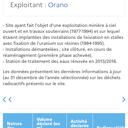
Exploitant :
Orano
- Site ayant fait l'objet d'une exploitation minière à ciel
ouvert et en travaux souterrains (1977-1994) et sur lequel
étaient implantées des installations de lixiviation en stalles
avec fixation de l'uranium sur résines (1984-1995).
- Installations démantelées ; site clôturé, en cours de
réaménagement (première phase achevée).
- Station de traitement des eaux rénovée en 2015/2016.
Les données présentent les dernières informations à jour
(au 31 décembre de l’année sélectionnée) sur les déchets
radioactifs présents sur le site.
2013
2014
2015
2016
Volume
Activité
Nature
déclaré (en
déclarée
des
m³
Radionucléide