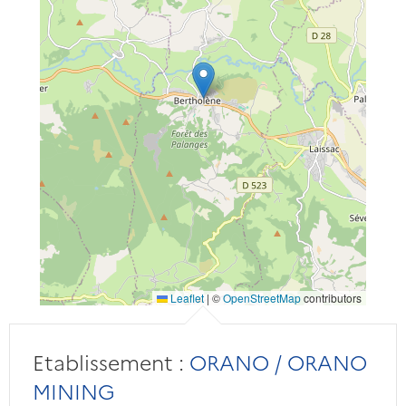
Leaflet
|
©
OpenStreetMap
contributors
Etablissement :
ORANO / ORANO
MINING