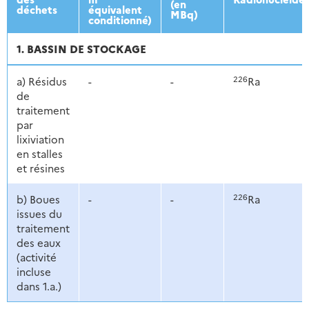
(en
déchets
équivalent
MBq)
conditionné)
1. BASSIN DE STOCKAGE
226
a) Résidus
-
-
Ra
de
traitement
par
lixiviation
en stalles
et résines
226
b) Boues
-
-
Ra
issues du
traitement
des eaux
(activité
incluse
dans 1.a.)