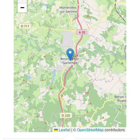
−
Leaflet
|
©
OpenStreetMap
contributors