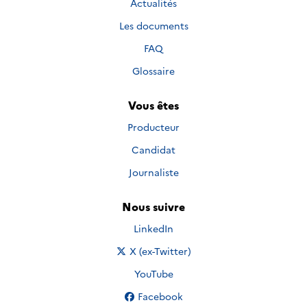
Actualités
Les documents
FAQ
Glossaire
Vous êtes
Producteur
Candidat
Journaliste
Nous suivre
Nous suivre sur
LinkedIn
Nous suivre sur
X (ex-Twitter)
Nous suivre sur
YouTube
Nous suivre sur
Facebook