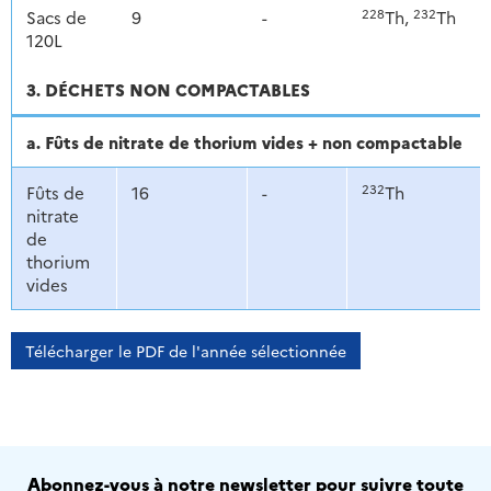
228
232
Sacs de
9
-
Th,
Th
120L
3. DÉCHETS NON COMPACTABLES
a. Fûts de nitrate de thorium vides + non compactable
232
Fûts de
16
-
Th
nitrate
de
thorium
vides
Télécharger le PDF de l'année sélectionnée
Abonnez-vous à notre newsletter pour suivre toute