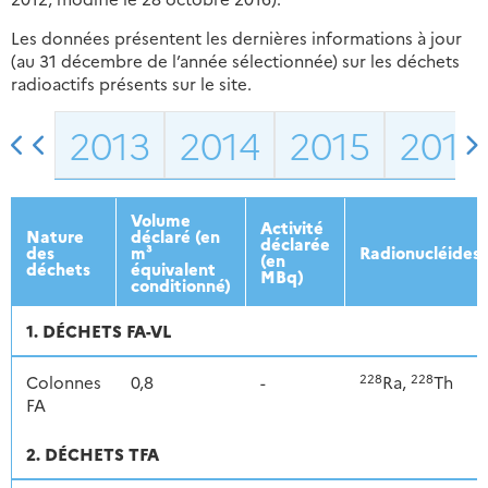
Les données présentent les dernières informations à jour
(au 31 décembre de l’année sélectionnée) sur les déchets
radioactifs présents sur le site.
2013
2014
2015
2016
Volume
Activité
Nature
déclaré (en
déclarée
des
m³
Radionucléides
(en
déchets
équivalent
MBq)
conditionné)
1. DÉCHETS FA-VL
228
228
Colonnes
0,8
-
Ra,
Th
FA
2. DÉCHETS TFA