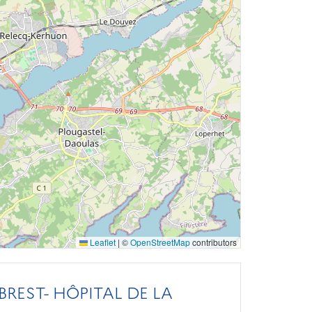
Leaflet
|
©
OpenStreetMap
contributors
REST- HÔPITAL DE LA