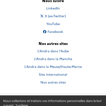
Nous suivre
Nous suivre sur
LinkedIn
Nous suivre sur
X (ex-Twitter)
Nous suivre sur
YouTube
Nous suivre sur
Facebook
Nos autres sites
L'Andra dans l'Aube
L'Andra dans la Manche
L'Andra dans la Meuse/Haute-Marne
Site international
Nos autres sites
Nous collectons et traitons vos informations personnelles dans le but
Andra.fr
© 2026 - Andra. Tous droits réservés.
suivant :
Système
.