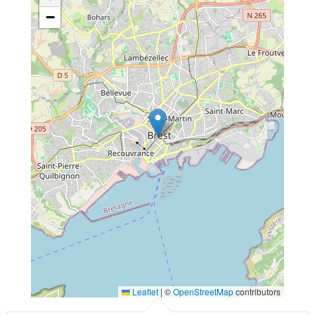
−
Leaflet
|
©
OpenStreetMap
contributors