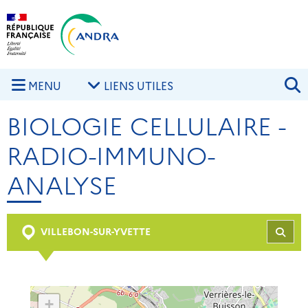
Aller au contenu principal
Skip to navigation
R
MENU
LIENS UTILES
BIOLOGIE CELLULAIRE -
RADIO-IMMUNO-
ANALYSE
VILLEBON-SUR-YVETTE
REC
+