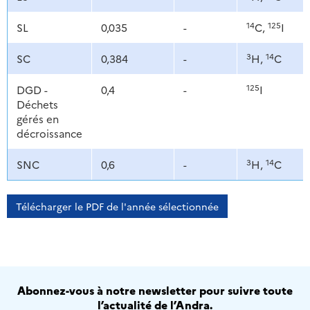
14
125
SL
0,035
-
C,
I
3
14
SC
0,384
-
H,
C
125
DGD -
0,4
-
I
Déchets
gérés en
décroissance
3
14
SNC
0,6
-
H,
C
Télécharger le PDF de l'année sélectionnée
Abonnez-vous à notre newsletter pour suivre toute
l’actualité de l’Andra.