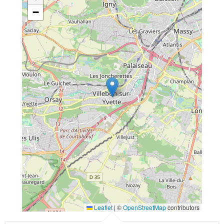
−
Leaflet
|
©
OpenStreetMap
contributors