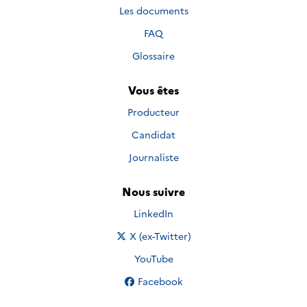
Les documents
FAQ
Glossaire
Vous êtes
Producteur
Candidat
Journaliste
Nous suivre
Nous suivre sur
LinkedIn
Nous suivre sur
X (ex-Twitter)
Nous suivre sur
YouTube
Nous suivre sur
Facebook