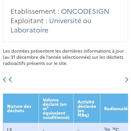
Etablissement :
ONCODESIGN
Exploitant :
Université ou
Laboratoire
Les données présentent les dernières informations à jour
(au 31 décembre de l’année sélectionnée) sur les déchets
radioactifs présents sur le site.
2013
2014
2015
2016
Volume
Activité
déclaré (en
Nature des
déclarée
m³
Radionucléi
déchets
(en
équivalent
MBq)
conditionné)
3
14
LS
-
-
H,
C