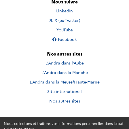
Nous suivre
Nous suivre sur
LinkedIn
Nous suivre sur
X (ex-Twitter)
Nous suivre sur
YouTube
Nous suivre sur
Facebook
Nos autres sites
L'Andra dans l'Aube
L'Andra dans la Manche
L'Andra dans la Meuse/Haute-Marne
Site international
Nos autres sites
Nous collectons et traitons vos informations personnelles dans le but
Andra.fr
© 2026 - Andra. Tous droits réservés.
suivant :
Système
.