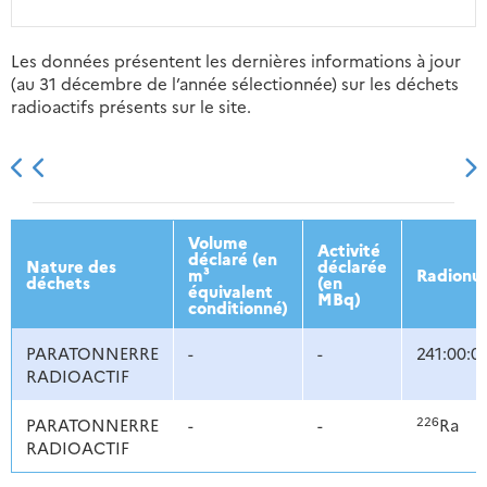
Les données présentent les dernières informations à jour
(au 31 décembre de l’année sélectionnée) sur les déchets
radioactifs présents sur le site.
2013
2014
2015
2016
Volume
Activité
déclaré (en
Nature des
déclarée
m³
Radionuc
déchets
(en
équivalent
MBq)
conditionné)
PARATONNERRE
-
-
241:00:0
RADIOACTIF
226
PARATONNERRE
-
-
Ra
RADIOACTIF