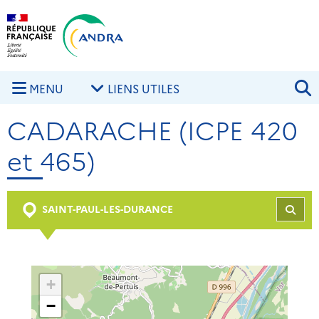
Aller au contenu principal
Skip to navigation
R
MENU
LIENS UTILES
CADARACHE (ICPE 420
et 465)
SAINT-PAUL-LES-DURANCE
REC
+
−