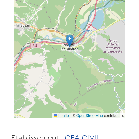
Leaflet
|
©
OpenStreetMap
contributors
Etablissement :
CEA CIVIL