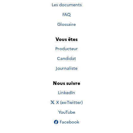
Les documents
FAQ
Glossaire
Vous êtes
Producteur
Candidat
Journaliste
Nous suivre
Nous suivre sur
LinkedIn
Nous suivre sur
X (ex-Twitter)
Nous suivre sur
YouTube
Nous suivre sur
Facebook