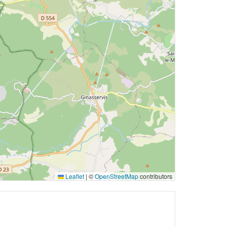
Leaflet
|
©
OpenStreetMap
contributors