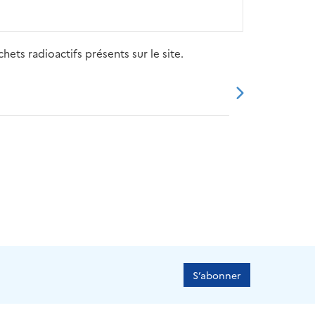
ets radioactifs présents sur le site.
20
2021
2022
2023
2024
S’abonner