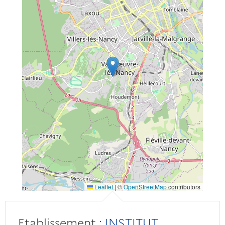
Leaflet
|
©
OpenStreetMap
contributors
Etablissement :
INSTITUT