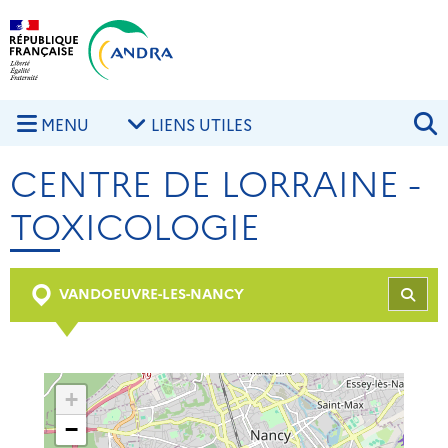
Aller au contenu principal
Skip to navigation
R
MENU
LIENS UTILES
CENTRE DE LORRAINE -
TOXICOLOGIE
VANDOEUVRE-LES-NANCY
REC
+
−