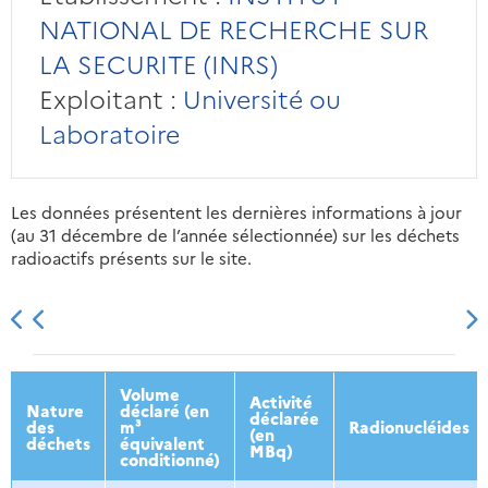
NATIONAL DE RECHERCHE SUR
LA SECURITE (INRS)
Exploitant :
Université ou
Laboratoire
Les données présentent les dernières informations à jour
(au 31 décembre de l’année sélectionnée) sur les déchets
radioactifs présents sur le site.
2013
2014
2015
2016
Volume
Activité
Nature
déclaré (en
déclarée
des
m³
Radionucléides
(en
déchets
équivalent
MBq)
conditionné)