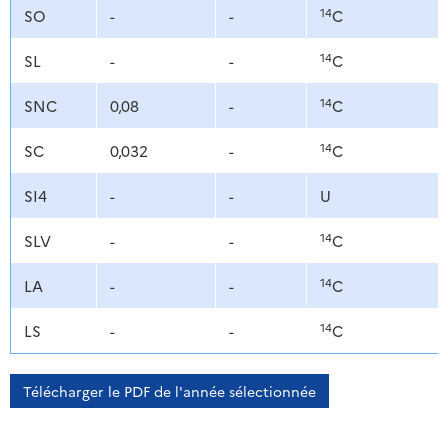
14
SO
-
-
C
14
SL
-
-
C
14
SNC
0,08
-
C
14
SC
0,032
-
C
SI4
-
-
U
14
SLV
-
-
C
14
LA
-
-
C
14
LS
-
-
C
Télécharger le PDF de l'année sélectionnée