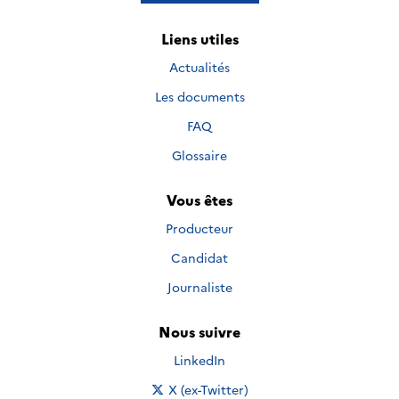
Liens utiles
Actualités
Les documents
FAQ
Glossaire
Vous êtes
Producteur
Candidat
Journaliste
Nous suivre
Nous suivre sur
LinkedIn
Nous suivre sur
X (ex-Twitter)