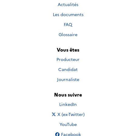
Actualités
Les documents
FAQ
Glossaire
Vous êtes
Producteur
Candidat
Journaliste
Nous suivre
Nous suivre sur
LinkedIn
Nous suivre sur
X (ex-Twitter)
Nous suivre sur
YouTube
Nous suivre sur
Facebook