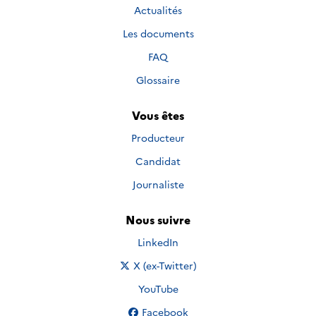
Actualités
Les documents
FAQ
Glossaire
Vous êtes
Producteur
Candidat
Journaliste
Nous suivre
Nous suivre sur
LinkedIn
Nous suivre sur
X (ex-Twitter)
Nous suivre sur
YouTube
Nous suivre sur
Facebook