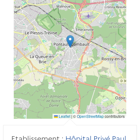
Leaflet
|
©
OpenStreetMap
contributors
Etablissement :
Hôpital Privé Paul