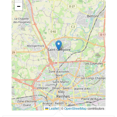
−
Leaflet
|
©
OpenStreetMap
contributors