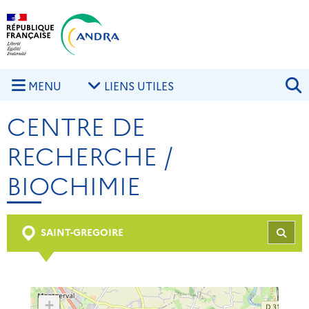
Aller au contenu principal
Skip to navigation
R
MENU
LIENS UTILES
CENTRE DE
RECHERCHE /
BIOCHIMIE
SAINT-GREGOIRE
REC
+