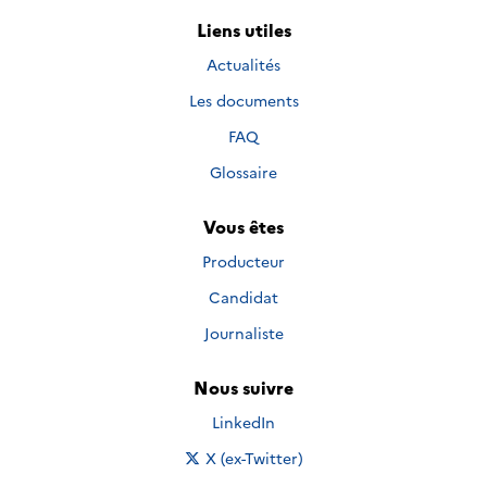
Liens utiles
Actualités
Les documents
FAQ
Glossaire
Vous êtes
Producteur
Candidat
Journaliste
Nous suivre
Nous suivre sur
LinkedIn
Nous suivre sur
X (ex-Twitter)