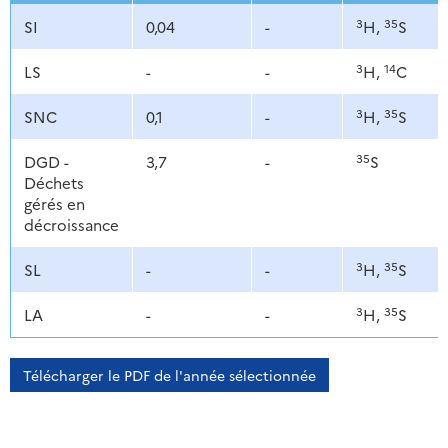
3
35
SI
0,04
-
H,
S
3
14
LS
-
-
H,
C
3
35
SNC
0,1
-
H,
S
35
DGD -
3,7
-
S
Déchets
gérés en
décroissance
3
35
SL
-
-
H,
S
3
35
LA
-
-
H,
S
Télécharger le PDF de l'année sélectionnée