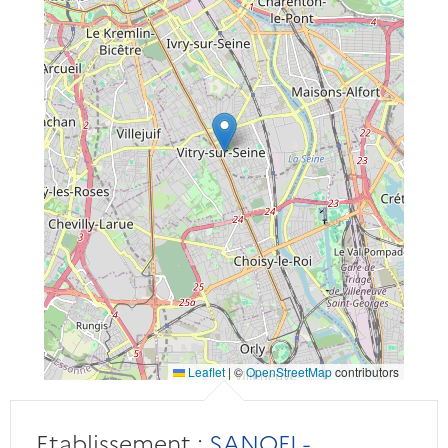
Leaflet
|
©
OpenStreetMap
contributors
Etablissement :
SANOFI -