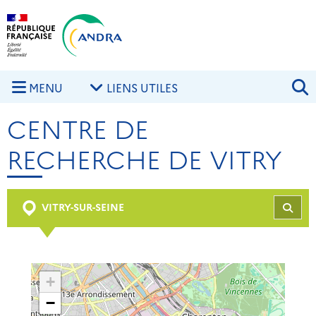
Aller au contenu principal
Skip to navigation
R
MENU
LIENS UTILES
CENTRE DE
RECHERCHE DE VITRY
VITRY-SUR-SEINE
REC
+
−