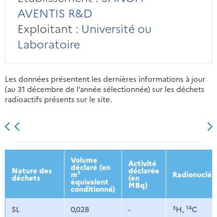
AVENTIS R&D
Exploitant :
Université ou
Laboratoire
Les données présentent les dernières informations à jour
(au 31 décembre de l’année sélectionnée) sur les déchets
radioactifs présents sur le site.
2013
2014
2015
2016
Volume
Activité
déclaré (en
Nature des
déclarée
m³
Radionucléi
déchets
(en
équivalent
MBq)
conditionné)
3
14
SL
0,028
-
H,
C