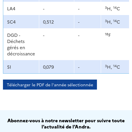
3
14
LA4
-
-
H,
C
3
14
SC4
0,512
-
H,
C
18
DGD -
-
-
F
Déchets
gérés en
décroissance
3
14
SI
0,079
-
H,
C
Télécharger le PDF de l'année sélectionnée
Abonnez-vous à notre newsletter pour suivre toute
l’actualité de l’Andra.