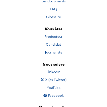
Les documents
FAQ
Glossaire
Vous êtes
Producteur
Candidat
Journaliste
Nous suivre
Nous suivre sur
LinkedIn
Nous suivre sur
X (ex-Twitter)
Nous suivre sur
YouTube
Nous suivre sur
Facebook