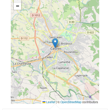
−
Leaflet
|
©
OpenStreetMap
contributors