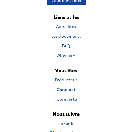
Nous contacter
Liens utiles
Actualités
Les documents
FAQ
Glossaire
Vous êtes
Producteur
Candidat
Journaliste
Nous suivre
Nous suivre sur
LinkedIn