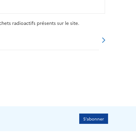
ets radioactifs présents sur le site.
20
2021
2022
2023
2024
S’abonner