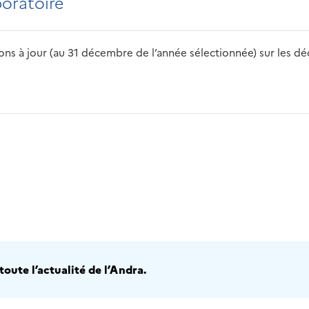
boratoire
s à jour (au 31 décembre de l’année sélectionnée) sur les déch
2016
2017
2018
2019
20
oute l’actualité de l’Andra.