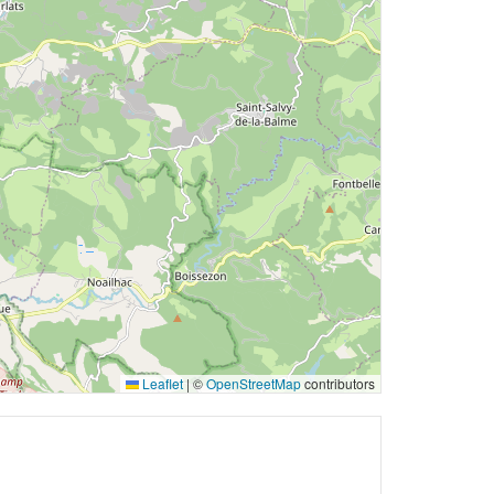
Leaflet
|
©
OpenStreetMap
contributors