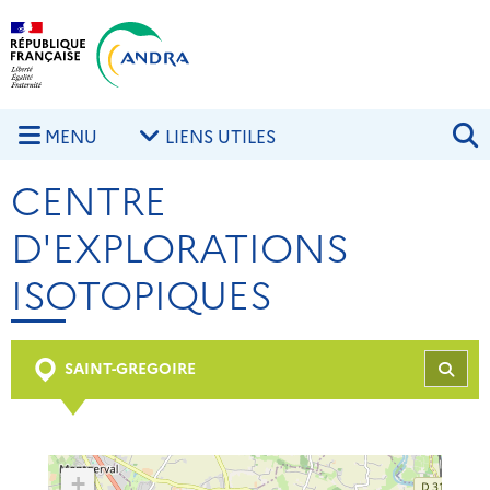
Aller au contenu principal
Skip to navigation
R
MENU
LIENS UTILES
CENTRE
D'EXPLORATIONS
ISOTOPIQUES
SAINT-GREGOIRE
REC
+