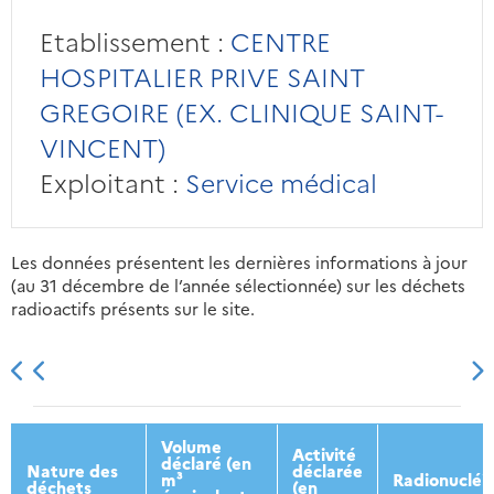
Etablissement :
CENTRE
HOSPITALIER PRIVE SAINT
GREGOIRE (EX. CLINIQUE SAINT-
VINCENT)
Exploitant :
Service médical
Les données présentent les dernières informations à jour
(au 31 décembre de l’année sélectionnée) sur les déchets
radioactifs présents sur le site.
2013
2014
2015
2016
Volume
Activité
déclaré (en
Nature des
déclarée
m³
Radionucléi
déchets
(en