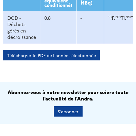
équivalent
MBq)
conditionné)
18
201
99m
DGD -
0,8
-
F,
Tl,
T
Déchets
gérés en
décroissance
Télécharger le PDF de l'année sélectionnée
Abonnez-vous à notre newsletter pour suivre toute
l’actualité de l’Andra.
S’abonner