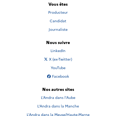
Vous êtes
Producteur
Candidat
Journaliste
Nous suivre
Nous suivre sur
LinkedIn
Nous suivre sur
X (ex-Twitter)
Nous suivre sur
YouTube
Nous suivre sur
Facebook
Nos autres sites
L'Andra dans l'Aube
L'Andra dans la Manche
L'Andra dans la Meuse/Haute-Marne