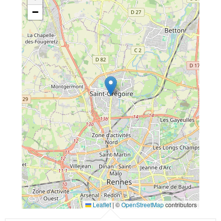
−
Leaflet
|
©
OpenStreetMap
contributors