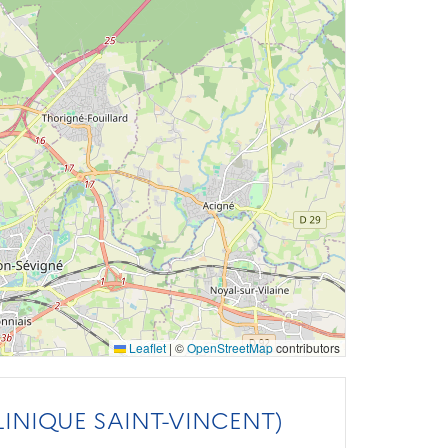
Leaflet
|
©
OpenStreetMap
contributors
LINIQUE SAINT-VINCENT)