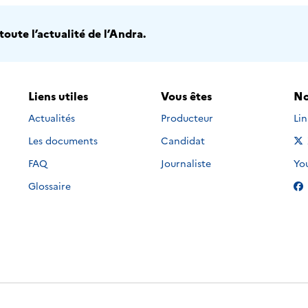
oute l’actualité de l’Andra.
Liens utiles
Vous êtes
No
Nou
Actualités
Producteur
Li
Les documents
Candidat
Nou
FAQ
Journaliste
Yo
Glossaire