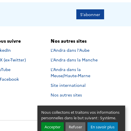
S’abonner
us suivre
Nos autres sites
s suivre sur
nkedIn
L'Andra dans l'Aube
Nous suivre sur
X (ex-Twitter)
L'Andra dans la Manche
s suivre sur
uTube
L'Andra dans la
Meuse/Haute-Marne
Nous suivre sur
Facebook
Site international
Nos autres sites
Nous collectons et traitons vos informations
personnelles dans le but suivant :
Système
.
Accepter
Refuser
En savoir plus
© 2026 - Andra. Tous droits réservés.