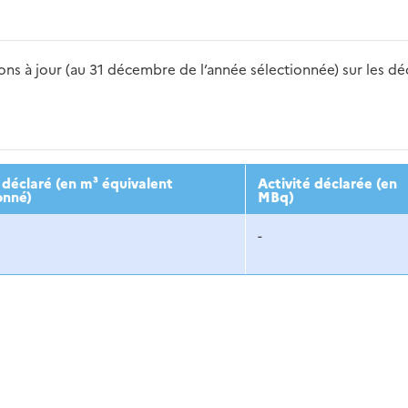
s à jour (au 31 décembre de l’année sélectionnée) sur les déch
2016
2017
2018
2019
20
déclaré (en m³ équivalent
Activité déclarée (en
onné)
MBq)
-