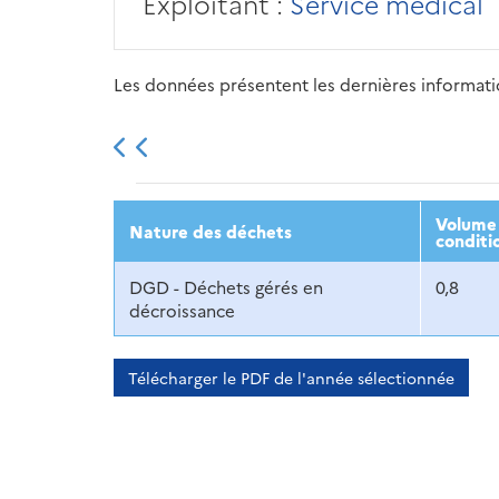
Exploitant :
Service médical
Les données présentent les dernières information
2013
2014
2015
Volume 
Nature des déchets
conditi
DGD - Déchets gérés en
0,8
décroissance
Télécharger le PDF de l'année sélectionnée