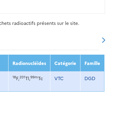
ets radioactifs présents sur le site.
20
2021
2022
2023
2024
Radionucléides
Catégorie
Famille
18
201
99m
F,
Tl,
Tc
VTC
DGD