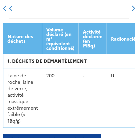
2013
2014
2015
2016
Volume
Activité
déclaré (en
Nature des
déclarée
m³
Radionucléi
déchets
(en
équivalent
MBq)
conditionné)
1. DÉCHETS DE DÉMANTÈLEMENT
Laine de
200
-
U
roche, laine
de verre,
activité
massique
extrêmement
faible (<
1Bq/g)