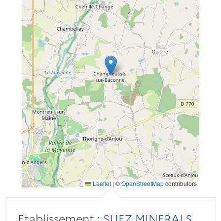
Leaflet
|
©
OpenStreetMap
contributors
Etablissement :
SUEZ MINERALS