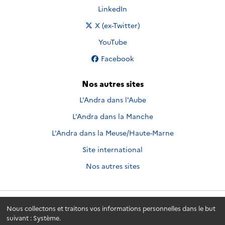
Nous suivre sur
LinkedIn
Nous suivre sur
X (ex-Twitter)
Nous suivre sur
YouTube
Nous suivre sur
Facebook
Nos autres sites
L'Andra dans l'Aube
L'Andra dans la Manche
L'Andra dans la Meuse/Haute-Marne
Site international
Nos autres sites
Nous collectons et traitons vos informations personnelles dans le but
Andra.fr
© 2026 - Andra. Tous droits réservés.
suivant :
Système
.