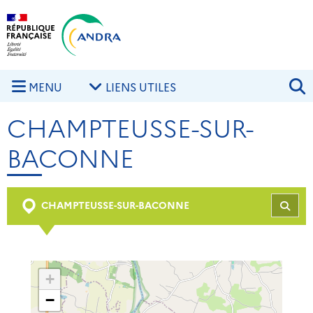
Aller au contenu principal
Skip to navigation
R
MENU
LIENS UTILES
CHAMPTEUSSE-SUR-
BACONNE
CHAMPTEUSSE-SUR-BACONNE
REC
+
−