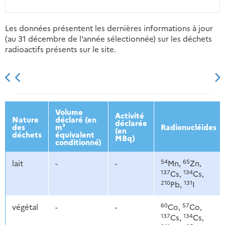
Les données présentent les dernières informations à jour
(au 31 décembre de l’année sélectionnée) sur les déchets
radioactifs présents sur le site.
2013
2014
2015
2016
Volume
Activité
Nature
déclaré (en
déclarée
des
m³
Radionucléides
(en
déchets
équivalent
MBq)
conditionné)
54
65
lait
-
-
Mn,
Zn,
137
134
Cs,
Cs,
210
131
Pb,
I
60
57
végétal
-
-
Co,
Co,
137
134
Cs,
Cs,