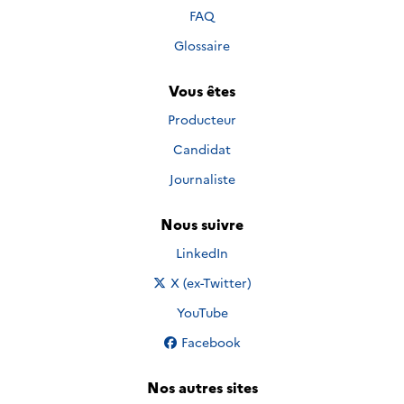
FAQ
Glossaire
Vous êtes
Producteur
Candidat
Journaliste
Nous suivre
Nous suivre sur
LinkedIn
Nous suivre sur
X (ex-Twitter)
Nous suivre sur
YouTube
Nous suivre sur
Facebook
Nos autres sites