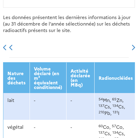
Les données présentent les dernières informations à jour
(au 31 décembre de l’année sélectionnée) sur les déchets
radioactifs présents sur le site.
2013
2014
2015
2016
Volume
Activité
Nature
déclaré (en
déclarée
des
m³
Radionucléides
(en
déchets
équivalent
MBq)
conditionné)
54
65
lait
-
-
Mn,
Zn,
137
134
Cs,
Cs,
210
131
Pb,
I
60
57
végétal
-
-
Co,
Co,
137
134
Cs,
Cs,