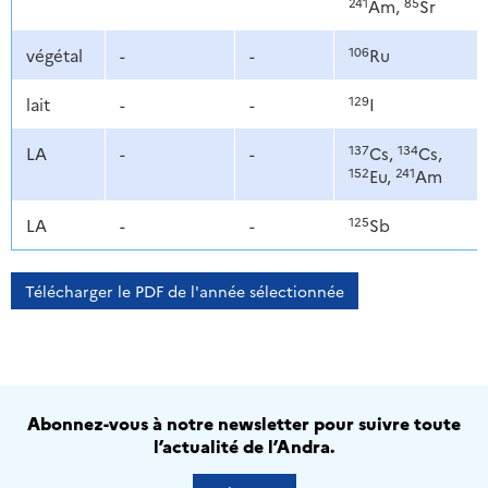
241
85
Am,
Sr
106
végétal
-
-
Ru
129
lait
-
-
I
137
134
LA
-
-
Cs,
Cs,
152
241
Eu,
Am
125
LA
-
-
Sb
Télécharger le PDF de l'année sélectionnée
Abonnez-vous à notre newsletter pour suivre toute
l’actualité de l’Andra.