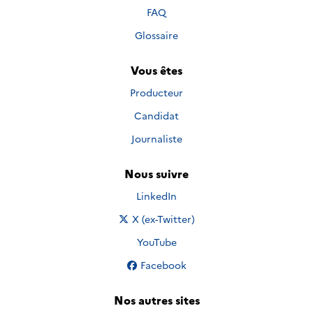
FAQ
Glossaire
Vous êtes
Producteur
Candidat
Journaliste
Nous suivre
Nous suivre sur
LinkedIn
Nous suivre sur
X (ex-Twitter)
Nous suivre sur
YouTube
Nous suivre sur
Facebook
Nos autres sites