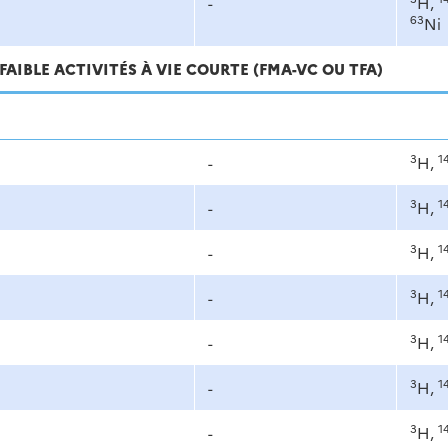
-
H,
63
Ni
FAIBLE ACTIVITÉS À VIE COURTE (FMA-VC OU TFA)
3
1
-
H,
3
1
-
H,
3
1
-
H,
3
1
-
H,
3
1
-
H,
3
1
-
H,
3
1
-
H,