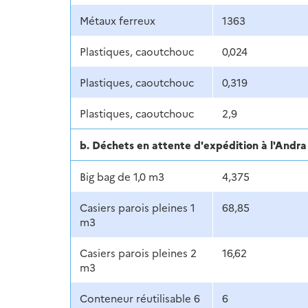
Métaux ferreux
1363
Plastiques, caoutchouc
0,024
Plastiques, caoutchouc
0,319
Plastiques, caoutchouc
2,9
b. Déchets en attente d'expédition à l'And
Big bag de 1,0 m3
4,375
Casiers parois pleines 1
68,85
m3
Casiers parois pleines 2
16,62
m3
Conteneur réutilisable 6
6