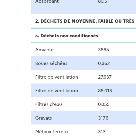
Absorbant
80,5
2. DÉCHETS DE MOYENNE, FAIBLE OU TRÈS 
a. Déchets non conditionnés
Amiante
3865
Boues séchées
0,362
Filtre de ventilation
27,637
Filtre de ventilation
88,013
Filtres d'eau
0,055
Gravats
3176
Métaux ferreux
313