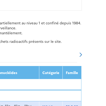
partiellement au niveau 1 et confiné depuis 1984.
veillance.
émantèlement.
ets radioactifs présents sur le site.
20
2021
2022
2023
2024
onucléides
Catégorie
Famille
4
55
60
59