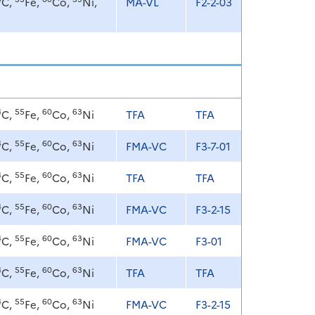
C,
Fe,
Co,
Ni,
MA-VL
F2-2-03
4
55
60
63
C,
Fe,
Co,
Ni
TFA
TFA
4
55
60
63
C,
Fe,
Co,
Ni
FMA-VC
F3-7-01
4
55
60
63
C,
Fe,
Co,
Ni
TFA
TFA
4
55
60
63
C,
Fe,
Co,
Ni
FMA-VC
F3-2-15
4
55
60
63
C,
Fe,
Co,
Ni
FMA-VC
F3-01
4
55
60
63
C,
Fe,
Co,
Ni
TFA
TFA
4
55
60
63
C,
Fe,
Co,
Ni
FMA-VC
F3-2-15