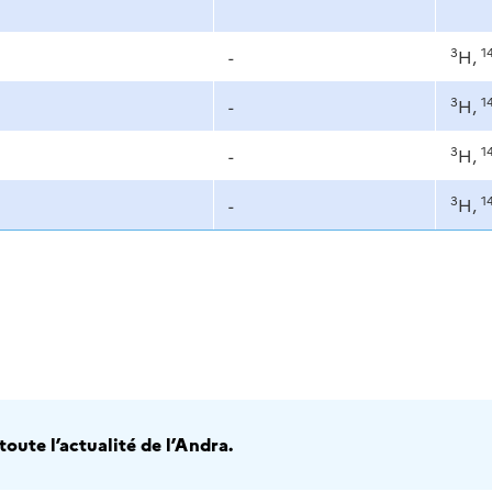
3
1
-
H,
3
1
-
H,
3
1
-
H,
3
1
-
H,
oute l’actualité de l’Andra.