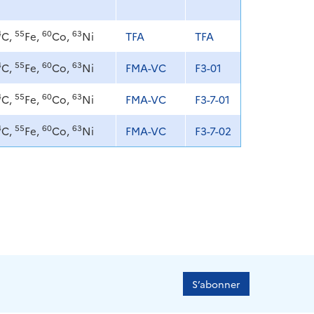
4
55
60
63
C,
Fe,
Co,
Ni
TFA
TFA
4
55
60
63
C,
Fe,
Co,
Ni
FMA-VC
F3-01
4
55
60
63
C,
Fe,
Co,
Ni
FMA-VC
F3-7-01
4
55
60
63
C,
Fe,
Co,
Ni
FMA-VC
F3-7-02
S’abonner