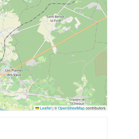
Leaflet
|
©
OpenStreetMap
contributors