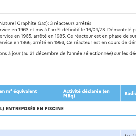
Naturel Graphite Gaz); 3 réacteurs arrêtés:
vice en 1963 et mis à l'arrêt définitif le 16/04/73. Démantelé 
rvice en 1965, arrêté en 1985. Ce réacteur est en phase de sur
ervice en 1966, arrêté en 1993, Ce réacteur est en cours de d
s à jour (au 31 décembre de l’année sélectionnée) sur les déch
2016
2017
2018
2019
20
en m³ équivalent
Activité déclarée (en
Radi
MBq)
VL) ENTREPOSÉS EN PISCINE
3
1