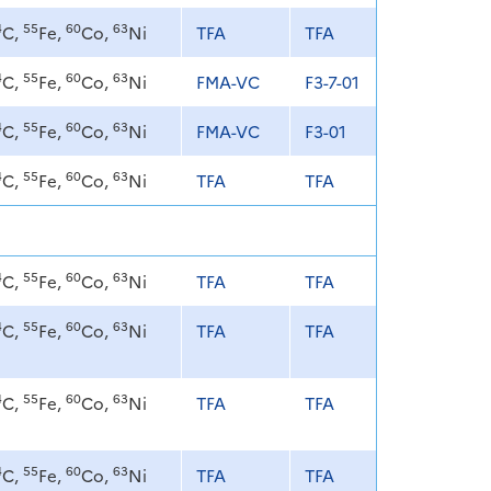
4
55
60
63
C,
Fe,
Co,
Ni
TFA
TFA
4
55
60
63
C,
Fe,
Co,
Ni
FMA-VC
F3-7-01
4
55
60
63
C,
Fe,
Co,
Ni
FMA-VC
F3-01
4
55
60
63
C,
Fe,
Co,
Ni
TFA
TFA
4
55
60
63
C,
Fe,
Co,
Ni
TFA
TFA
4
55
60
63
C,
Fe,
Co,
Ni
TFA
TFA
4
55
60
63
C,
Fe,
Co,
Ni
TFA
TFA
4
55
60
63
C,
Fe,
Co,
Ni
TFA
TFA