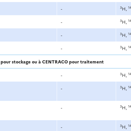
3
1
-
H,
3
1
-
H,
3
1
-
H,
3
1
-
H,
ra pour stockage ou à CENTRACO pour traitement
3
1
-
H,
3
1
-
H,
3
1
-
H,
3
1
-
H,