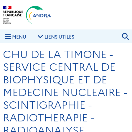
Aller au contenu principal
Skip to navigation
R
MENU
LIENS UTILES
CHU DE LA TIMONE -
SERVICE CENTRAL DE
BIOPHYSIQUE ET DE
MEDECINE NUCLEAIRE -
SCINTIGRAPHIE -
RADIOTHERAPIE -
RADIOANALYSE