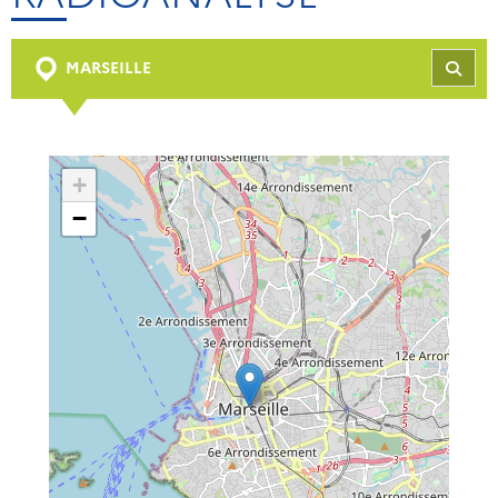
MARSEILLE
REC
+
−