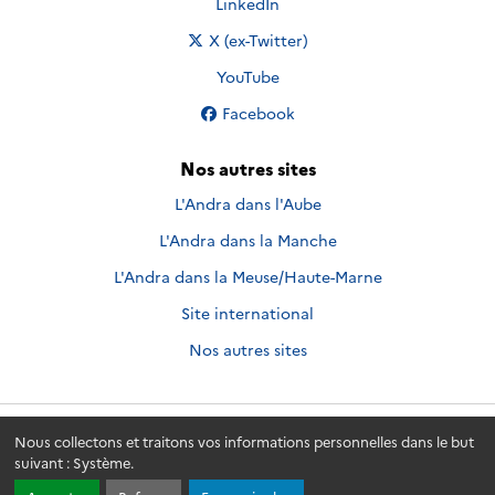
Nous suivre sur
LinkedIn
Nous suivre sur
X (ex-Twitter)
Nous suivre sur
YouTube
Nous suivre sur
Facebook
Nos autres sites
L'Andra dans l'Aube
L'Andra dans la Manche
L'Andra dans la Meuse/Haute-Marne
Site international
Nos autres sites
Nous collectons et traitons vos informations personnelles dans le but
Andra.fr
© 2026 - Andra. Tous droits réservés.
suivant :
Système
.