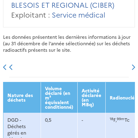
BLESOIS ET REGIONAL (CIBER)
Exploitant :
Service médical
Les données présentent les dernières informations à jour
(au 31 décembre de l’année sélectionnée) sur les déchets
radioactifs présents sur le site.
2013
2014
2015
2016
Volume
Activité
déclaré (en
Nature des
déclarée
m³
Radionucléi
déchets
(en
équivalent
MBq)
conditionné)
18
99m
DGD -
0,5
-
F,
Tc
Déchets
gérés en