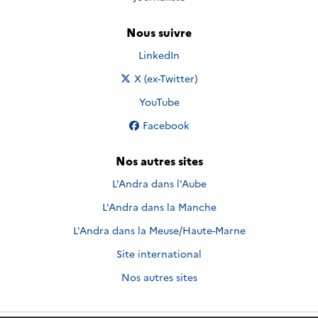
Nous suivre
Nous suivre sur
LinkedIn
Nous suivre sur
X (ex-Twitter)
Nous suivre sur
YouTube
Nous suivre sur
Facebook
Nos autres sites
L'Andra dans l'Aube
L'Andra dans la Manche
L'Andra dans la Meuse/Haute-Marne
Site international
Nos autres sites