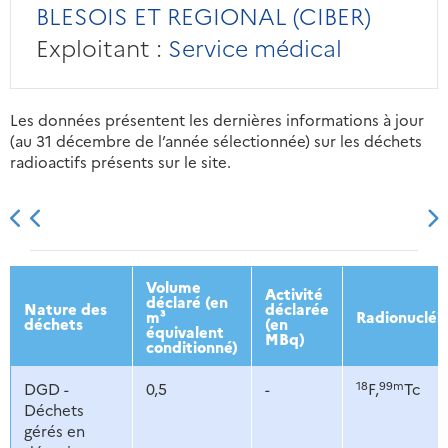
BLESOIS ET REGIONAL (CIBER)
Exploitant :
Service médical
Les données présentent les dernières informations à jour
(au 31 décembre de l’année sélectionnée) sur les déchets
radioactifs présents sur le site.
2013
2014
2015
2016
Volume
Activité
déclaré (en
Nature des
déclarée
m³
Radionucléi
déchets
(en
équivalent
MBq)
conditionné)
18
99m
DGD -
0,5
-
F,
Tc
Déchets
gérés en