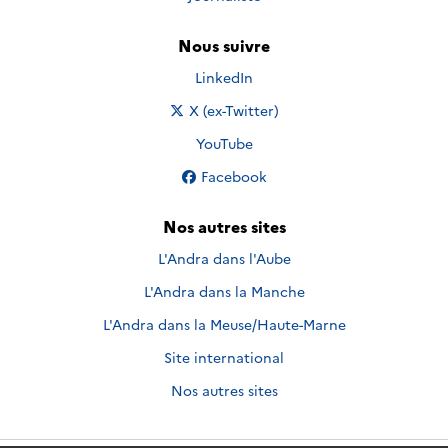
Nous suivre
Nous suivre sur
LinkedIn
Nous suivre sur
X (ex-Twitter)
Nous suivre sur
YouTube
Nous suivre sur
Facebook
Nos autres sites
L'Andra dans l'Aube
L'Andra dans la Manche
L'Andra dans la Meuse/Haute-Marne
Site international
Nos autres sites