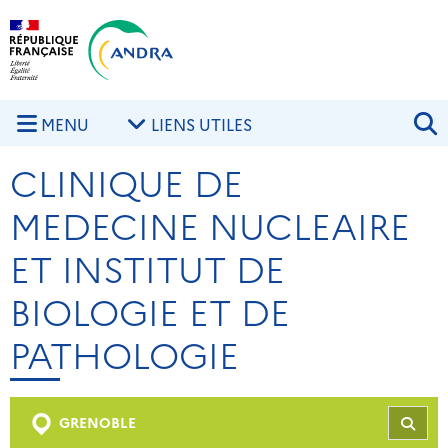
Aller au contenu principal
Skip to navigation
R
MENU
LIENS UTILES
CLINIQUE DE
MEDECINE NUCLEAIRE
ET INSTITUT DE
BIOLOGIE ET DE
PATHOLOGIE
GRENOBLE
REC