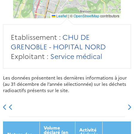
Leaflet
|
©
OpenStreetMap
contributors
Etablissement :
CHU DE
GRENOBLE - HOPITAL NORD
Exploitant :
Service médical
Les données présentent les dernières informations à jour
(au 31 décembre de l’année sélectionnée) sur les déchets
radioactifs présents sur le site.
2013
2014
2015
2016
Volume
Activité
déclaré (en