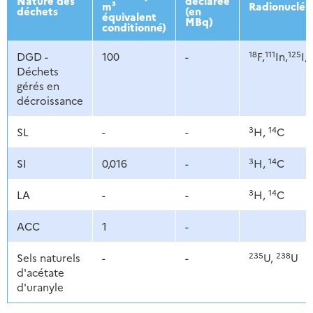
Nature des
déclarée
m³
Radionucléi
déchets
(en
équivalent
MBq)
conditionné)
18
111
125
1
DGD -
100
-
F,
In,
I,
Déchets
gérés en
décroissance
3
14
SL
-
-
H,
C
3
14
SI
0,016
-
H,
C
3
14
LA
-
-
H,
C
ACC
1
-
235
238
Sels naturels
-
-
U,
U
d'acétate
d'uranyle