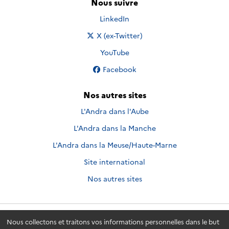
Nous suivre
Nous suivre sur
LinkedIn
Nous suivre sur
X (ex-Twitter)
Nous suivre sur
YouTube
Nous suivre sur
Facebook
Nos autres sites
L'Andra dans l'Aube
L'Andra dans la Manche
L'Andra dans la Meuse/Haute-Marne
Site international
Nos autres sites
Nous collectons et traitons vos informations personnelles dans le but
Andra.fr
© 2026 - Andra. Tous droits réservés.