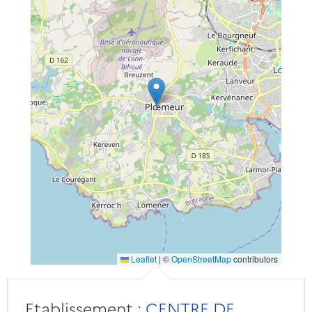
Leaflet
|
©
OpenStreetMap
contributors
Etablissement :
CENTRE DE