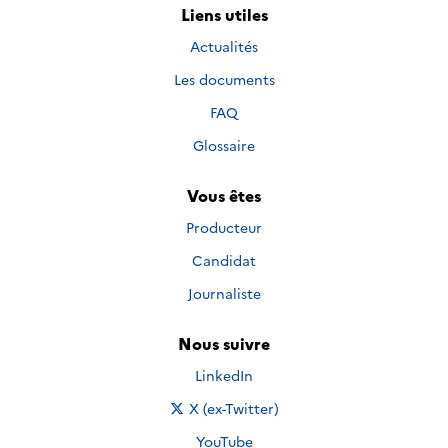
Liens utiles
Actualités
Les documents
FAQ
Glossaire
Vous êtes
Producteur
Candidat
Journaliste
Nous suivre
Nous suivre sur
LinkedIn
Nous suivre sur
X (ex-Twitter)
Nous suivre sur
YouTube