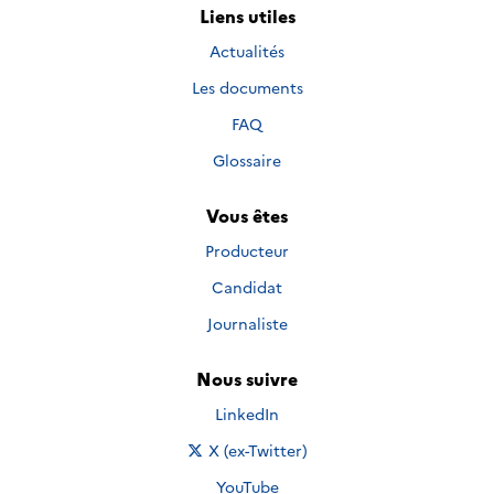
Liens utiles
Actualités
Les documents
FAQ
Glossaire
Vous êtes
Producteur
Candidat
Journaliste
Nous suivre
Nous suivre sur
LinkedIn
Nous suivre sur
X (ex-Twitter)
Nous suivre sur
YouTube