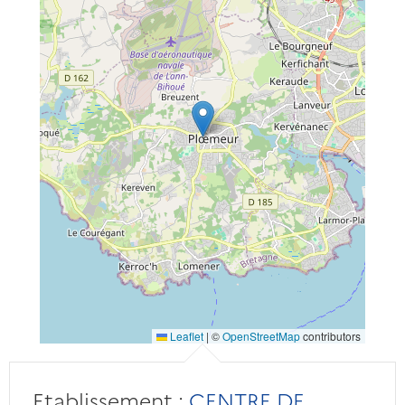
Leaflet
|
©
OpenStreetMap
contributors
Etablissement :
CENTRE DE