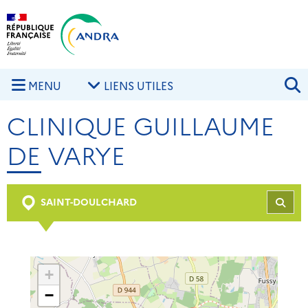
Aller au contenu principal
Skip to navigation
R
MENU
LIENS UTILES
CLINIQUE GUILLAUME
DE VARYE
SAINT-DOULCHARD
REC
+
−