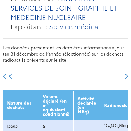
SERVICES DE SCINTIGRAPHIE ET
MEDECINE NUCLEAIRE
Exploitant :
Service médical
Les données présentent les dernières informations à jour
(au 31 décembre de l’année sélectionnée) sur les déchets
radioactifs présents sur le site.
2013
2014
2015
2016
Volume
Activité
déclaré (en
Nature des
déclarée
m³
Radionucléi
déchets
(en
équivalent
MBq)
conditionné)
18
123
99m
DGD -
5
-
F,
I,
Tc