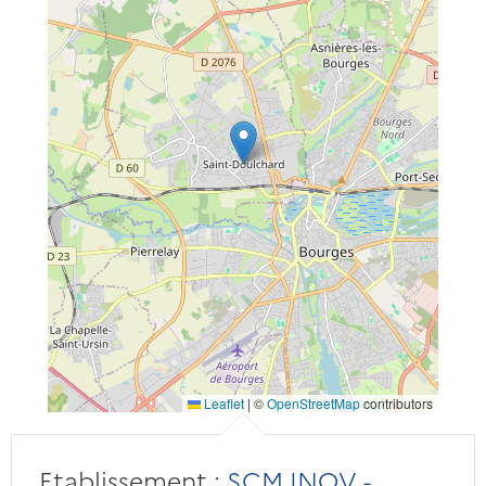
Leaflet
|
©
OpenStreetMap
contributors
Etablissement :
SCM INOV -