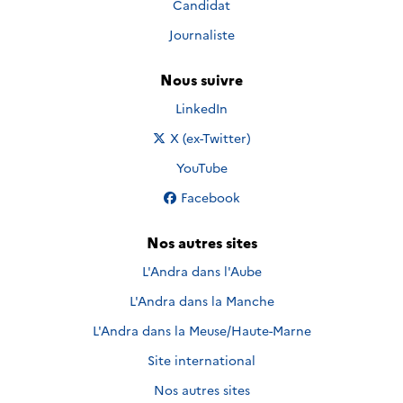
Candidat
Journaliste
Nous suivre
Nous suivre sur
LinkedIn
Nous suivre sur
X (ex-Twitter)
Nous suivre sur
YouTube
Nous suivre sur
Facebook
Nos autres sites
L'Andra dans l'Aube
L'Andra dans la Manche
L'Andra dans la Meuse/Haute-Marne
Site international
Nos autres sites