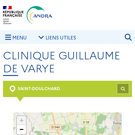
Aller au contenu principal
Skip to navigation
R
MENU
LIENS UTILES
CLINIQUE GUILLAUME
DE VARYE
SAINT-DOULCHARD
REC
+
−