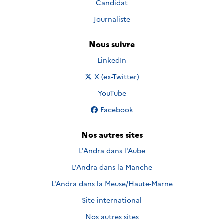
Candidat
Journaliste
Nous suivre
Nous suivre sur
LinkedIn
Nous suivre sur
X (ex-Twitter)
Nous suivre sur
YouTube
Nous suivre sur
Facebook
Nos autres sites
L'Andra dans l'Aube
L'Andra dans la Manche
L'Andra dans la Meuse/Haute-Marne
Site international
Nos autres sites