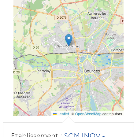
Leaflet
|
©
OpenStreetMap
contributors
Etablissement :
SCM INOV -