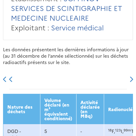
SERVICES DE SCINTIGRAPHIE ET
MEDECINE NUCLEAIRE
Exploitant :
Service médical
Les données présentent les dernières informations à jour
(au 31 décembre de l’année sélectionnée) sur les déchets
radioactifs présents sur le site.
2013
2014
2015
2016
Volume
Activité
déclaré (en
Nature des
déclarée
m³
Radionucléi
déchets
(en
équivalent
MBq)
conditionné)
18
123
99m
DGD -
5
-
F,
I,
Tc