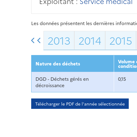
Exploitant :
Service médical
Les données présentent les dernières information
2013
2014
2015
Volume d
Nature des déchets
conditio
DGD - Déchets gérés en
0,15
décroissance
Télécharger le PDF de l'année sélectionnée