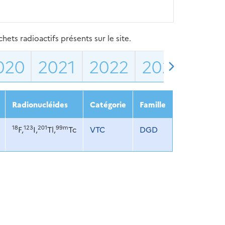
ets radioactifs présents sur le site.
020
2021
2022
2023
202
Radionucléides
Catégorie
Famille
18
123
201
99m
F,
I,
Tl,
Tc
VTC
DGD