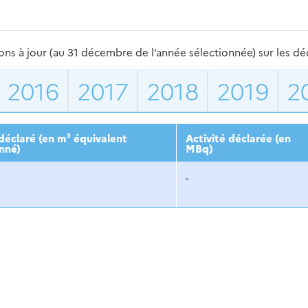
s à jour (au 31 décembre de l’année sélectionnée) sur les déch
2016
2017
2018
2019
2
éclaré (en m³ équivalent
Activité déclarée (en
nné)
MBq)
-