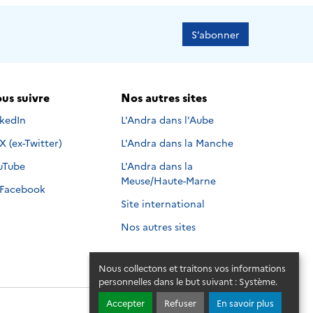
S’abonner
us suivre
Nos autres sites
s suivre sur
nkedIn
L'Andra dans l'Aube
Nous suivre sur
X (ex-Twitter)
L'Andra dans la Manche
s suivre sur
uTube
L'Andra dans la
Meuse/Haute-Marne
Nous suivre sur
Facebook
Site international
Nos autres sites
Nous collectons et traitons vos informations
personnelles dans le but suivant :
Système
.
Accepter
Refuser
En savoir plus
© 2026 - Andra. Tous droits réservés.