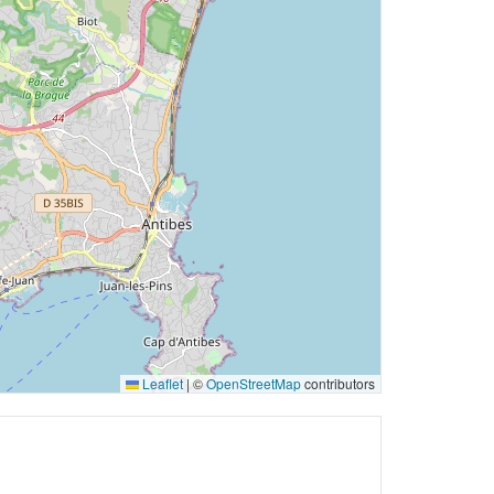
Leaflet
|
©
OpenStreetMap
contributors