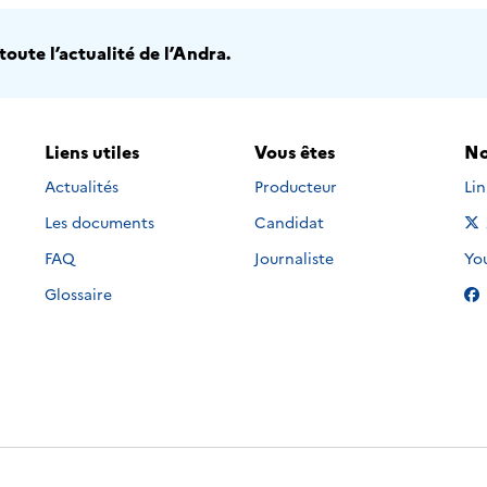
oute l’actualité de l’Andra.
Liens utiles
Vous êtes
No
Nou
Actualités
Producteur
Li
Les documents
Candidat
Nou
FAQ
Journaliste
Yo
Glossaire