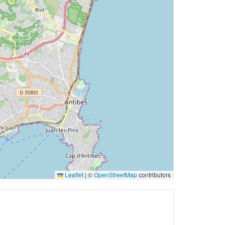
Leaflet
|
©
OpenStreetMap
contributors