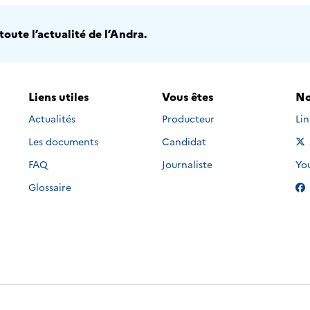
oute l’actualité de l’Andra.
Liens utiles
Vous êtes
No
Nou
Actualités
Producteur
Li
Les documents
Candidat
Nou
FAQ
Journaliste
Yo
Glossaire