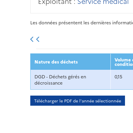
Exploitant :
Service médical
Les données présentent les dernières information
2013
2014
2015
Volume d
Nature des déchets
conditio
DGD - Déchets gérés en
0,15
décroissance
Télécharger le PDF de l'année sélectionnée