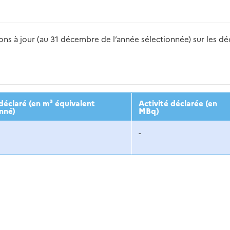
s à jour (au 31 décembre de l’année sélectionnée) sur les déch
2016
2017
2018
2019
20
éclaré (en m³ équivalent
Activité déclarée (en
nné)
MBq)
-