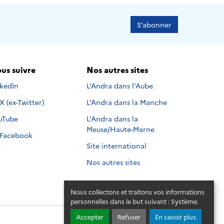
S’abonner
us suivre
Nos autres sites
s suivre sur
nkedIn
L'Andra dans l'Aube
Nous suivre sur
X (ex-Twitter)
L'Andra dans la Manche
s suivre sur
uTube
L'Andra dans la
Meuse/Haute-Marne
Nous suivre sur
Facebook
Site international
Nos autres sites
Nous collectons et traitons vos informations
personnelles dans le but suivant :
Système
.
Accepter
Refuser
En savoir plus
© 2026 - Andra. Tous droits réservés.