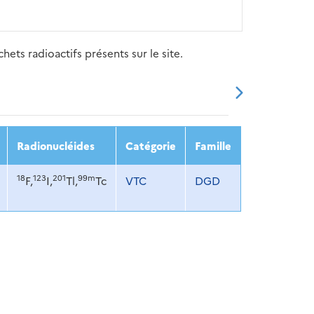
ets radioactifs présents sur le site.
20
2021
2022
2023
2024
Radionucléides
Catégorie
Famille
18
123
201
99m
F,
I,
Tl,
Tc
VTC
DGD