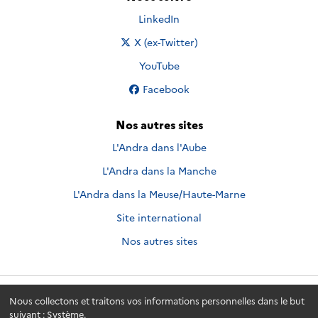
Nous suivre sur
LinkedIn
Nous suivre sur
X (ex-Twitter)
Nous suivre sur
YouTube
Nous suivre sur
Facebook
Nos autres sites
L'Andra dans l'Aube
L'Andra dans la Manche
L'Andra dans la Meuse/Haute-Marne
Site international
Nos autres sites
Nous collectons et traitons vos informations personnelles dans le but
Andra.fr
© 2026 - Andra. Tous droits réservés.
suivant :
Système
.