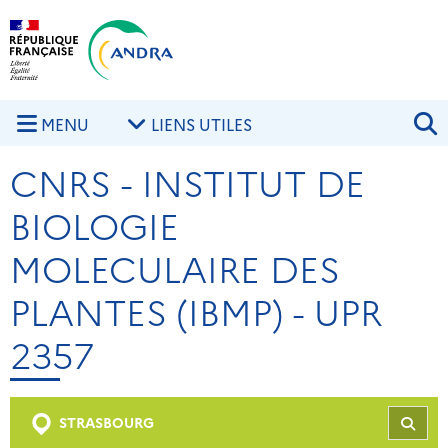
Aller au contenu principal
Skip to navigation
R
MENU
LIENS UTILES
CNRS - INSTITUT DE
BIOLOGIE
MOLECULAIRE DES
PLANTES (IBMP) - UPR
2357
STRASBOURG
REC