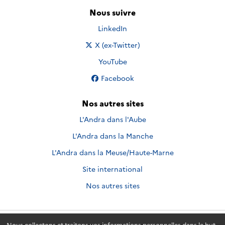
Nous suivre
Nous suivre sur
LinkedIn
Nous suivre sur
X (ex-Twitter)
Nous suivre sur
YouTube
Nous suivre sur
Facebook
Nos autres sites
L'Andra dans l'Aube
L'Andra dans la Manche
L'Andra dans la Meuse/Haute-Marne
Site international
Nos autres sites
Nous collectons et traitons vos informations personnelles dans le but