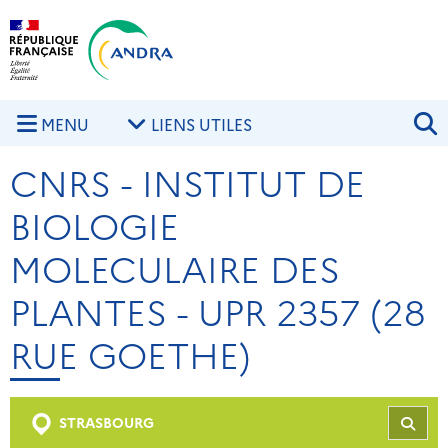
Aller au contenu principal
Skip to navigation
R
MENU
LIENS UTILES
CNRS - INSTITUT DE
BIOLOGIE
MOLECULAIRE DES
PLANTES - UPR 2357 (28
RUE GOETHE)
STRASBOURG
REC