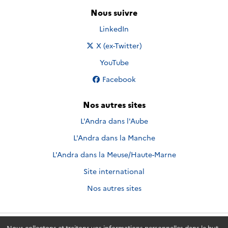
Nous suivre
Nous suivre sur
LinkedIn
Nous suivre sur
X (ex-Twitter)
Nous suivre sur
YouTube
Nous suivre sur
Facebook
Nos autres sites
L'Andra dans l'Aube
L'Andra dans la Manche
L'Andra dans la Meuse/Haute-Marne
Site international
Nos autres sites
Nous collectons et traitons vos informations personnelles dans le but