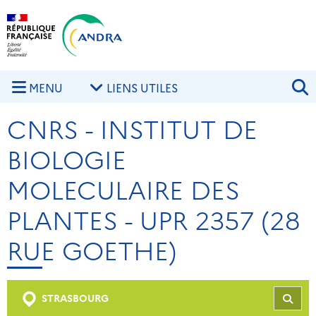
Aller au contenu principal
Skip to navigation
R
MENU
LIENS UTILES
CNRS - INSTITUT DE
BIOLOGIE
MOLECULAIRE DES
PLANTES - UPR 2357 (28
RUE GOETHE)
STRASBOURG
REC