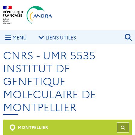
Aller au contenu principal
Skip to navigation
R
MENU
LIENS UTILES
CNRS - UMR 5535
INSTITUT DE
GENETIQUE
MOLECULAIRE DE
MONTPELLIER
MONTPELLIER
REC