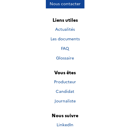
Nous contacter
Liens utiles
Actualités
Les documents
FAQ
Glossaire
Vous êtes
Producteur
Candidat
Journaliste
Nous suivre
Nous suivre sur
LinkedIn