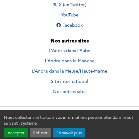
Nous suivre sur
X (ex-Twitter)
Nous suivre sur
YouTube
Nous suivre sur
Facebook
Nos autres sites
L'Andra dans l'Aube
L'Andra dans la Manche
L'Andra dans la Meuse/Haute-Marne
Site international
Nos autres sites
Nous collectons et traitons vos informations personnelles dans le but
Andra.fr
© 2026 - Andra. Tous droits réservés.
suivant :
Système
.
Accepter
Refuser
En savoir plus