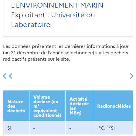
L'ENVIRONNEMENT MARIN
Exploitant :
Université ou
Laboratoire
Les données présentent les dernières informations à jour
(au 31 décembre de l’année sélectionnée) sur les déchets
radioactifs présents sur le site.
2013
2014
2015
2016
Volume
Activité
Nature
déclaré (en
déclarée
des
m³
Radionucléides
(en
déchets
équivalent
MBq)
conditionné)
14
32
SI
-
-
C,
Si