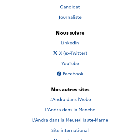
Candidat
Journaliste
Nous suivre
Nous suivre sur
LinkedIn
Nous suivre sur
X (ex-Twitter)
Nous suivre sur
YouTube
Nous suivre sur
Facebook
Nos autres sites
L'Andra dans l'Aube
L'Andra dans la Manche
L'Andra dans la Meuse/Haute-Marne
Site international